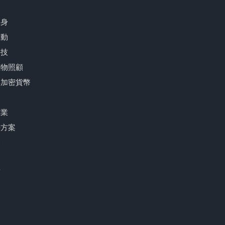
健身
運動
科技
寵物照顧
與加密貨幣
創業
決方案
務
遊
育
尚