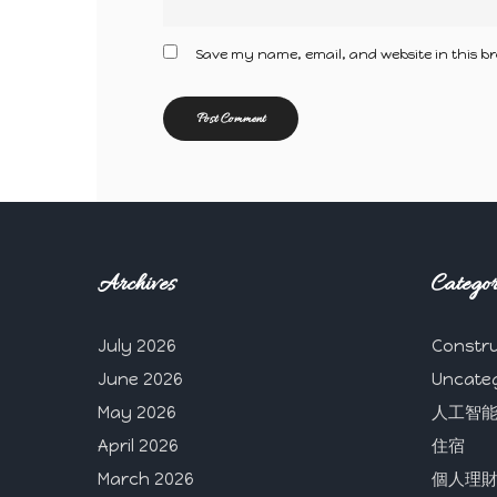
Save my name, email, and website in this br
Archives
Categor
July 2026
Constru
June 2026
Uncate
May 2026
人工智
April 2026
住宿
March 2026
個人理