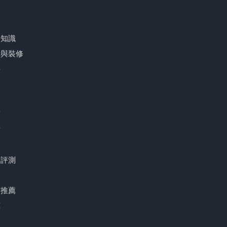
品
療知識
計與裝修
件
育
財
品評測
宿推薦
惠