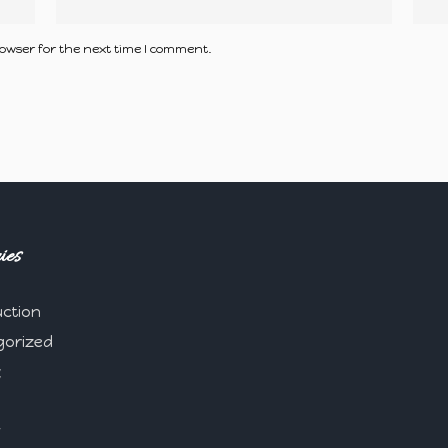
owser for the next time I comment.
ies
ction
gorized
能
財