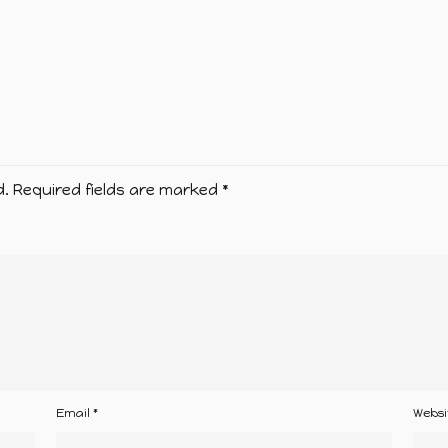
d.
Required fields are marked
*
Email
*
Websi