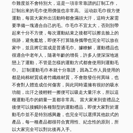
巾難度並不會特別大，這是一項非常靠譜的訂制工作，
訂制出來的毛巾使用價值也非常高。 运动款毛巾很方便
運動，每當大家外出活動時都會滿頭大汗，這時大家需
要準備一塊適合自己的毛。巾毛巾不宜太大，否則別帶
起來十分不方便，每次運動結束之後都可以擦去臉上的
痕跡，避免尷尬，即便不打算隨身攜帶也完全可以放在
家中，並且將它當成是普通毛巾。據瞭解，運動禮品也
很適合中老年人，隨著年齡的增長，許多人便深深地迷
戀上了運動，不管是怎樣的運動方式都會使用到運動毛
巾。 訂制運動毛巾本就十分靠譜，因為工作人員使用的
都是純棉材質或者竹纖維材質，不會散發任何異味，也
不會對人體造成任何傷害，與此同時還擁有很好的吸水
功能，出汗之後輕輕一擦便可以吸走大量汗水，所以這
種運動毛巾的銷量一直都非常高。 當大家來到壹禮品之
後便可以接觸到各種類型的運動禮品，即便大家對於運
動毛巾並不是特別感興趣，也完全可以選擇其他款式的
產品，每一種產品都很符合實用性、紀念性的原則，所
以大家完全可以對比後再入手。