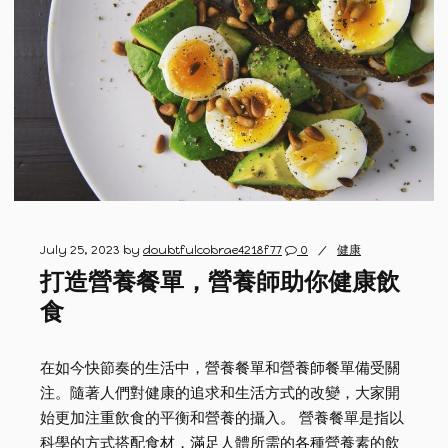
July 25, 2023
by
doubtfulcobrae4218f77
0
健康
打造營養餐單，營養師助你健康飲
食
在如今快節奏的生活中，營養餐單和營養師餐單備受關
注。隨著人們對健康的追求和生活方式的改變，大家開
始更加注重飲食的平衡和營養的攝入。 營養餐單是指以
科學的方式搭配食材，滿足人體所需的各種營養素的飲