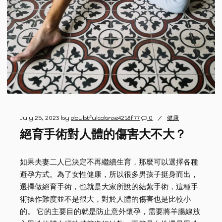
July 25, 2023
by
doubtfulcobrae4218f77
0
健康
絕育手術對人體的傷害大不大？
如果夫妻二人已決定不再繼續生育，那麼可以選擇各種
避孕方式。為了女性健康，所以很多男孩子挺身而出，
選擇做絕育手術，也就是大家所說的結紮手術，這種手
術操作難度並不是很大，對於人體的傷害也是比較小
的。 它的主要目的就是防止意外懷孕，需要將羊腸線放