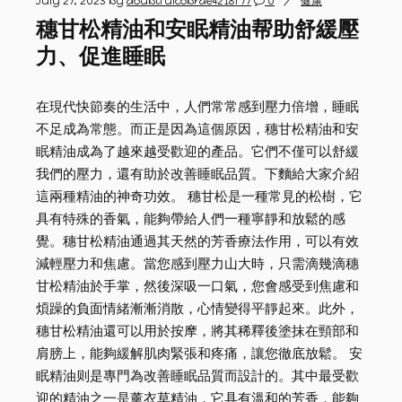
July 27, 2023
by
doubtfulcobrae4218f77
0
健康
穗甘松精油和安眠精油帮助舒緩壓
力、促進睡眠
在現代快節奏的生活中，人們常常感到壓力倍增，睡眠
不足成為常態。而正是因為這個原因，穗甘松精油和安
眠精油成為了越來越受歡迎的產品。它們不僅可以舒緩
我們的壓力，還有助於改善睡眠品質。下麵給大家介紹
這兩種精油的神奇功效。 穗甘松是一種常見的松樹，它
具有特殊的香氣，能夠帶給人們一種寧靜和放鬆的感
覺。穗甘松精油通過其天然的芳香療法作用，可以有效
減輕壓力和焦慮。當您感到壓力山大時，只需滴幾滴穗
甘松精油於手掌，然後深吸一口氣，您會感受到焦慮和
煩躁的負面情緒漸漸消散，心情變得平靜起來。此外，
穗甘松精油還可以用於按摩，將其稀釋後塗抹在頸部和
肩膀上，能夠緩解肌肉緊張和疼痛，讓您徹底放鬆。 安
眠精油则是專門為改善睡眠品質而設計的。其中最受歡
迎的精油之一是薰衣草精油，它具有溫和的芳香，能夠