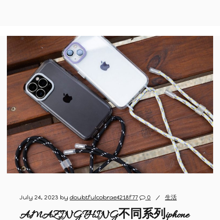
July 24, 2023
by
doubtfulcobrae4218f77
0
生活
AMAZINGTHING不同系列iphone