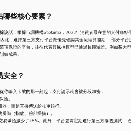
估哪些核心要素？
話：根據市調機構Statista，2023年消費者最在意的支付痛
。因此，選擇第三方支付平台應優先確認其金流結算週期——部分平台提
項保證的平台，往往代表其風控模型已通過長期驗證。例如某大型平台宣
訓練成果。
易安全？
從你輸入卡號的那一刻起，支付請示就會被分段加密：
的保護。
伺服器，而是直接傳送給收單銀行。
碼與生物辨識（指紋、臉部掃描）。
未授權交易爭議減少了45%。此外，平台還需定期進行第三方滲透測試