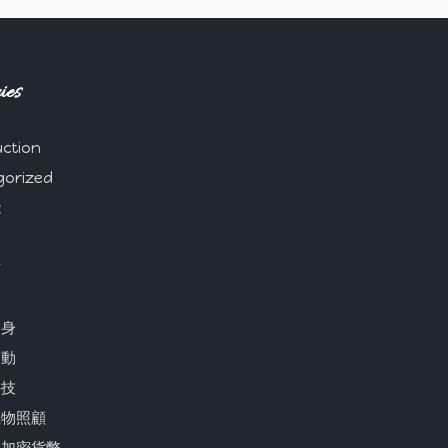
ies
ction
gorized
能
財
健身
運動
科技
寵物照顧
與加密貨幣