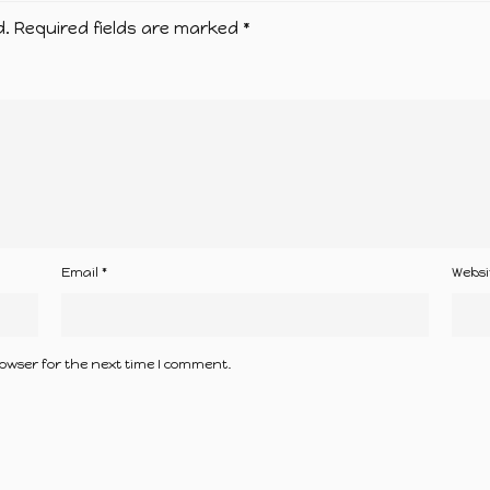
d.
Required fields are marked
*
Email
*
Websi
owser for the next time I comment.