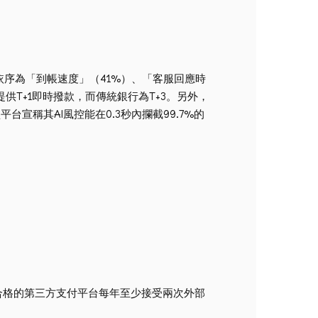
點依序為「到帳速度」（41%）、「客服回應時
供T+1即時撥款，而傳統銀行為T+3。另外，
稱其AI風控能在0.3秒內攔截99.7%的
——合格的第三方支付平台每年至少接受兩次外部