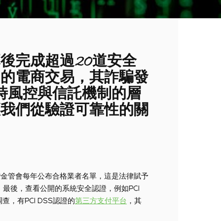
後完成超過20道安全
台的電商交易，其詐騙發
時風控與信託機制的層
讓我們從驗證可靠性的關
灣金管會每年公布合格業者名單，這是法律賦予
最後，查看公開的系統安全認證，例如PCI
查，有PCI DSS認證的
第三方支付平台
，其