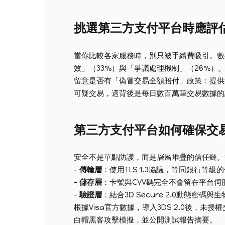
挑選第三方支付平台時應評
當你比較各家服務時，別只被手續費吸引。數據說
效」（33%）與「爭議處理機制」（26%）
留意是否有「偽冒交易全額賠付」政策：提供這
可疑交易，這背後是每日數百萬筆交易數據的
第三方支付平台如何確保交
安全不是單點防護，而是層層堆疊的信任鏈。
–
傳輸層
：使用TLS 1.3協議，等同銀行等級
–
儲存層
：卡號與CVV碼完全不會留在平台
–
驗證層
：結合3D Secure 2.0動態密
根據Visa官方數據，導入3DS 2.0後，
白帽黑客攻擊模擬，並公開測試報告摘要。