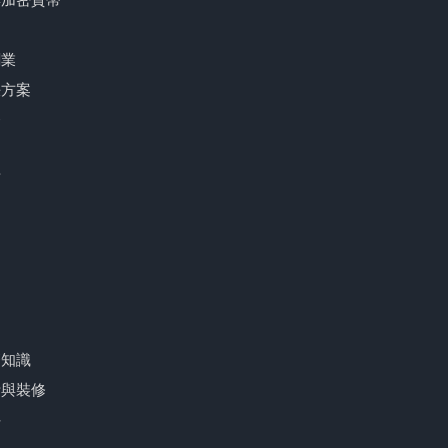
創業
決方案
務
遊
育
尚
品
療知識
計與裝修
件