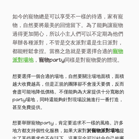
如今的寵物總是可以享受不一樣的待遇，家有寵
物，自然要將最美的回憶留下。為了能夠讓寵物
過得更加開心，所以小主人們可以不定期為他們
舉辦各種派對，不管是交友派對還是生日派對，
都能輕鬆拿捏。當務之急就是要選擇合適的
寵物
派對場地
，
寵物party
同樣是對寵物愛的體現。
想要選擇一個合適的場地，自然要關注場地面積，面積
越大收費越高，但是正規的團隊卻不會漫天要價，反而
會盡可能地降低價格。不僅能夠為大家提供十分寬敞的
party場地，同時還能夠針對現場設施進行一番打造，
甚至免費提供。
想要舉辦寵物party，肯定要追求不一樣的風格。許多
地方都支持個性化服務，如果大家對
於寵物派對場地
提
出了某些要求也不在話下，這裏完全可以結合自己的審