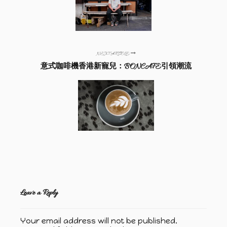
NEXT ARTICLE
意式咖啡機香港新寵兒：BONCAFE引領潮流
Leave a Reply
Your email address will not be published.