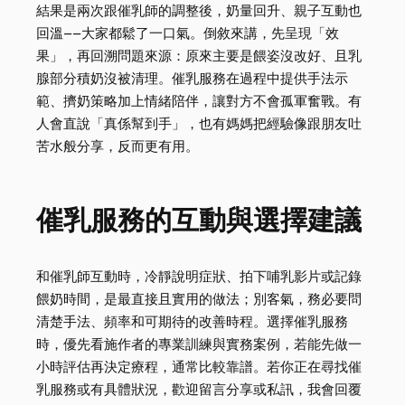
結果是兩次跟催乳師的調整後，奶量回升、親子互動也
回溫——大家都鬆了一口氣。倒敘來講，先呈現「效
果」，再回溯問題來源：原來主要是餵姿沒改好、且乳
腺部分積奶沒被清理。催乳服務在過程中提供手法示
範、擠奶策略加上情緒陪伴，讓對方不會孤軍奮戰。有
人會直說「真係幫到手」，也有媽媽把經驗像跟朋友吐
苦水般分享，反而更有用。
催乳服務的互動與選擇建議
和催乳師互動時，冷靜說明症狀、拍下哺乳影片或記錄
餵奶時間，是最直接且實用的做法；別客氣，務必要問
清楚手法、頻率和可期待的改善時程。選擇催乳服務
時，優先看施作者的專業訓練與實務案例，若能先做一
小時評估再決定療程，通常比較靠譜。若你正在尋找催
乳服務或有具體狀況，歡迎留言分享或私訊，我會回覆