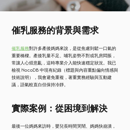
催乳服務的背景與需求
催乳服務
對許多產後媽媽來說，是從焦慮到鬆一口氣的
重要橋樑。產後乳量不足、哺乳姿勢不對或乳房悶脹，
常讓人心煩意亂，這時專業介入能快速穩定狀況。我已
檢視 NocoDB 中現有紀錄（標題與內容重點偏向情感與
技術說明），我會避免重複，著重實務經驗與互動建
議，語氣較直白但保持冷靜。
實際案例：從困境到解決
最後一位媽媽來訪時，嬰兒長時間哭鬧、媽媽快崩潰，