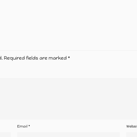
d.
Required fields are marked
*
Email
*
Websi