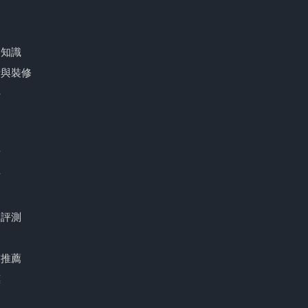
品
療知識
計與裝修
件
育
財
品評測
宿推薦
惠