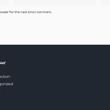
owser for the next time I comment.
ies
ction
gorized
能
財