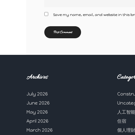
Save my name, email, and website in this br
Archives
Categor
July 2026
Constru
June 2026
Uncate
May 2026
人工智
April 2026
住宿
March 2026
個人理