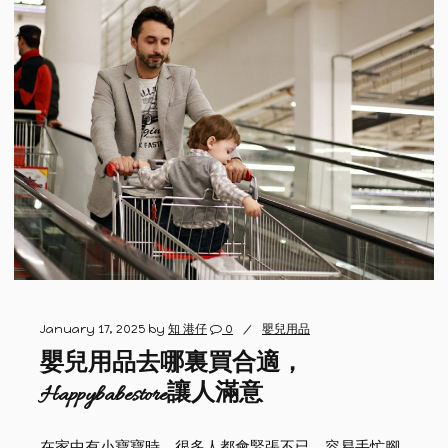
January 17, 2025
by
知 港仔
0
嬰兒用品
嬰兒用品去哪裏買合適，
Happybabestore讓人滿意
在家中有小寶寶時，很多人都會緊張不已，容易手忙腳