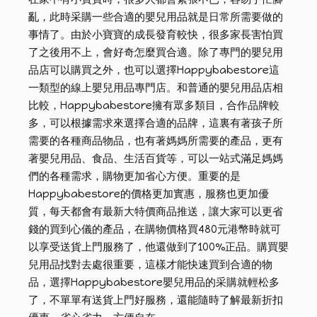
亂，此時采購一些合適的嬰兒用品就是日常所需要做的
事情了。由於小寶寶的成長發育較快，很多家長害怕買
了之後用不上，會好奇怎麼買合適。除了專門的嬰兒用
品店可以購買之外，也可以選擇Happybabestore這
一類型的線上嬰兒用品專門店。和普通的嬰兒用品店相
比較，Happybabestore擁有眾多類目，合作品牌較
多，可以根據需求來選擇合適的品牌，這裏有著孩子所
需要的各種商品物品，也有著媽媽所需要的產品，更有
著嬰兒用品、食品、生活百貨等，可以一站式滿足媽媽
們的各種需求，購物更加省心方便。重要的是
Happybabestore的價格更加實惠，服務也更加優
質，每天都會有最新大特價商品推送，讓大家可以更省
錢的買到心儀的產品，在購物價格買480元港幣時就可
以享受送貨上門服務了，他還做到了100%正品。購買嬰
兒用品找對去處很重要，這樣才能快速買到合適的物
品，選擇Happybabestore嬰兒用品的采購就輕松多
了，不單單有送貨上門好服務，還能隨時了解最新折扣