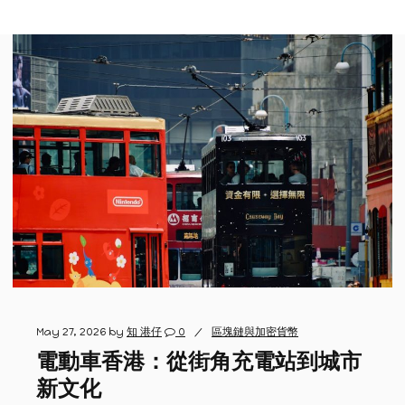
May 27, 2026
by
知 港仔
0
區塊鏈與加密貨幣
電動車香港：從街角充電站到城市
新文化