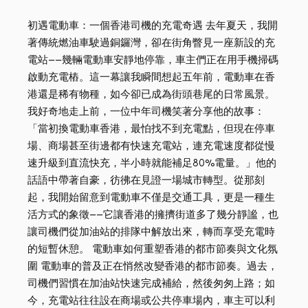
初遇電動車：一個香港司機的充電奇遇 去年夏天，我開
著傳統燃油車駛過銅鑼灣，卻在街角瞥見一座新設的充
電站——幾輛電動車安靜地停靠，車主們正在用手機掃碼
啟動充電樁。這一幕讓我瞬間想起五年前，電動車在香
港還是稀有物種，如今卻已成為街頭巷尾的日常風景。
我好奇地走上前，一位中年司機笑著分享他的故事：
「當初換電動車香港，最怕找不到充電點，但現在停車
場、商場甚至街邊都有快速充電站，連充電速度都從慢
速升級到直流快充，半小時就能補足80%電量。」他的
話語中帶著自豪，彷彿在見證一場城市轉型。從那刻
起，我開始留意到電動車不僅是交通工具，更是一種生
活方式的象徵——它讓香港的擁擠街道多了幾分靜謐，也
讓司機們從加油站的排隊中解放出來，轉而享受充電時
的短暫休憩。 電動車如何重塑香港的都市節奏與文化氛
圍 電動車的普及正在悄然改變香港的都市節奏。過去，
司機們習慣在加油站快速完成補給，然後匆匆上路；如
今，充電站往往設在商場或公共停車場內，車主可以利