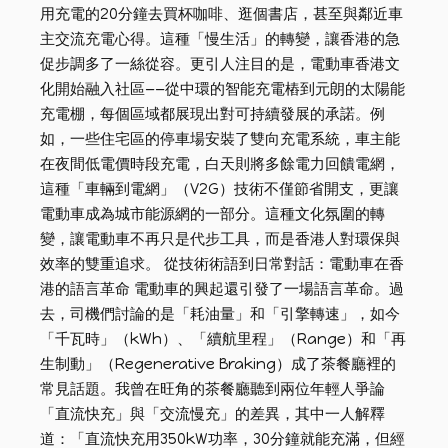
用充電的20分鐘去買杯咖啡、逛個書店，甚至與鄰近車
主交流充電心得。這種「慢生活」的轉變，讓香港的急
促步調多了一絲從容。更引人注目的是，電動車香港文
化開始融入社區——從中環的智能充電樁到元朗的太陽能
充電棚，每個區域都展現出對可持續發展的承諾。例
如，一些住宅區的停車場安裝了雙向充電系統，車主能
在夜間低電價時段充電，白天則將多餘電力回饋電網，
這種「車輛到電網」（V2G）技術不僅節省開支，更讓
電動車成為城市能源網的一部分。這種文化氛圍的轉
變，讓電動車不再只是代步工具，而是香港人對環保與
效率的雙重追求。 從技術術語到日常對話：電動車在香
港的語言革命 電動車的興起還引發了一場語言革命。過
去，司機們討論的是「耗油量」和「引擎轉速」，如今
「千瓦時」（kWh）、「續航里程」（Range）和「再
生制動」（Regenerative Braking）成了茶餐廳裡的
常見話題。我曾在旺角的茶餐廳聽到兩位年輕人爭論
「直流快充」與「交流慢充」的差異，其中一人解釋
道：「直流快充用350kW功率，30分鐘就能充滿，但經