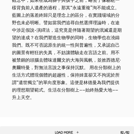
觀念中，如果在成為獅子與孩子之前，略去了像駱駝一
樣背負前人遺產的過程，那其“永遠重複”洵不能成立。
藍圖上的落差終歸只是理念上的區分，在實踐場域的分
野也未必明晰。譬如當我們追尋自然選擇理論時，在途
中涉足假說-演繹法，這究竟是伴隨著期望的泯滅還是期
望的達成？在我們塑造生物學的同時，生物學也在澆鑄
我們。既不可否認原生的統一性與普遍性，又承認自己
的圖景有輕狂的失真，不妨讓體驗走在言語之前。用不
被禁錮的頭腦去體味達爾文的大海與風帆，並效西德尼·
奧爾特曼，對無法言說之事保持沉默。 用在分類樹上的
生活方式體現個體的超越性，保持婞直卻又不拘泥於所
謂“遺世獨立”的單向度形象。這便是林德曼為我們提供
的理想期望範式。生活在分類樹上——始終熱愛大地——
升上天空。
LOAD MORE
82/82