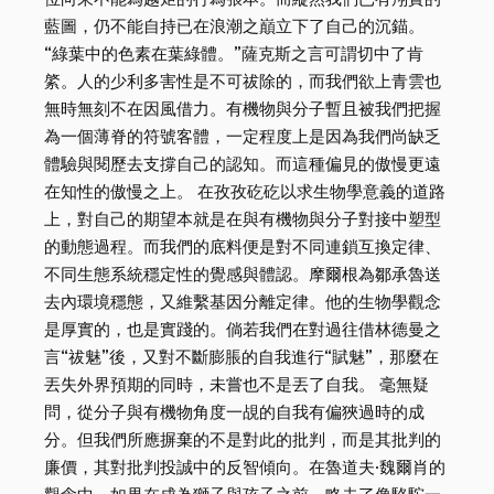
藍圖，仍不能自持已在浪潮之巔立下了自己的沉錨。
“綠葉中的色素在葉綠體。”薩克斯之言可謂切中了肯
綮。人的少利多害性是不可祓除的，而我們欲上青雲也
無時無刻不在因風借力。有機物與分子暫且被我們把握
為一個薄脊的符號客體，一定程度上是因為我們尚缺乏
體驗與閱歷去支撐自己的認知。而這種偏見的傲慢更遠
在知性的傲慢之上。 在孜孜矻矻以求生物學意義的道路
上，對自己的期望本就是在與有機物與分子對接中塑型
的動態過程。而我們的底料便是對不同連鎖互換定律、
不同生態系統穩定性的覺感與體認。摩爾根為鄒承魯送
去內環境穩態，又維繫基因分離定律。他的生物學觀念
是厚實的，也是實踐的。倘若我們在對過往借林德曼之
言“祓魅”後，又對不斷膨脹的自我進行“賦魅”，那麼在
丟失外界預期的同時，未嘗也不是丟了自我。 毫無疑
問，從分子與有機物角度一覘的自我有偏狹過時的成
分。但我們所應摒棄的不是對此的批判，而是其批判的
廉價，其對批判投誠中的反智傾向。在魯道夫·魏爾肖的