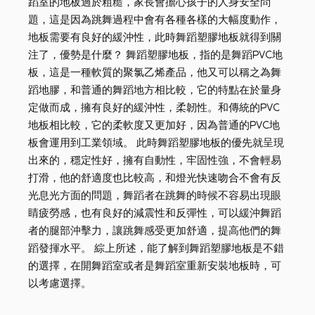
蹈室的地板過於粗糙，家長會擔心孩子的人身安全問
題，這是因為跳舞過程中會有各種各樣的大幅度動作，
地板需要有良好的緩沖性，此時舞蹈塑膠地板就得到關
注了，優勢是什麼？ 舞蹈塑膠地板，指的是舞蹈PVC地
板，這是一種軟質的聚氯乙烯產品，他又可以稱之為舞
蹈地膠，和普通的舞蹈地方相比較，它的特點在於量身
定做而成，擁有良好的緩沖性，柔韌性。和傳統的PVC
地板相比較，它的柔軟度又更加好，因為普通的PVC地
板會運用到工業領域。 此時舞蹈塑膠地板的優先就呈現
出來的，穩定性好，擁有自動性，牢固性強，不會輕易
打滑，他的舒適度也比較高，和燈光快速吻合不會有反
光息光方面的問題，舞蹈者在跳舞的時候不容易出現眼
睛疲勞感，也有良好的減震性和反彈性，可以緩沖舞蹈
者的腿部沖擊力，讓跳舞感受更加舒適，提高他們的舞
蹈發揮水平。 綜上所述，能了解到舞蹈塑膠地板是不錯
的選擇，在開舞蹈室或者是舞蹈室重新安裝地板時，可
以考慮選擇。