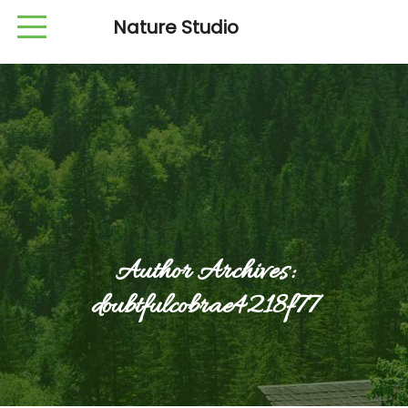
Nature Studio
Author Archives:
doubtfulcobrae4218f77