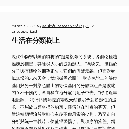
March 5, 2021
by
doubtfulcobrae4218f77
1
Uncategorized
生活在分類樹上
現代生物學以羅伯特梅的“越是複雜的系統，各個物種越
難趨於穩定，其種群大小的波動越大。”為嚆矢。濫觴於
分子與有機物的期望正失去它們的借鑒意義。但面對看
似無垠的未來天空，我想循孟德爾“一對染色體上的等位
基因與另一對染色體上的等位基因的分離或組合是彼此
間互不干擾的，各自獨立地分配到配子中去。”好過過早
地振翮。 我們怀揣熱忱的靈魂天然被賦予對超越性的追
求，不屑於古舊坐標的約束，鍾情於在別處的芬芳。但
當這種期望流於對唯心主義不假思索的批判，乃至走向
分析與統一主義時，便值得警惕了。與秩序的落差、錯
位向來不能為越矩的行為張本。而縱然我們已有翔實的