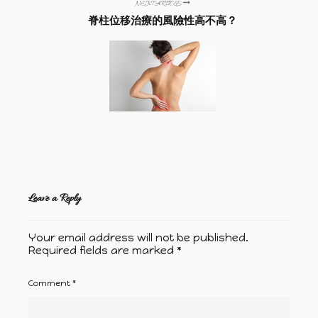
NEXT ARTICLE
脊柱位移治療的風險性高不高？
Leave a Reply
Your email address will not be published.
Required fields are marked
*
Comment
*